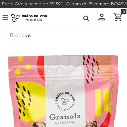
Frete Grátis acima de R$159* | Cupom de 1ª compra: BOAS
0
Granolas