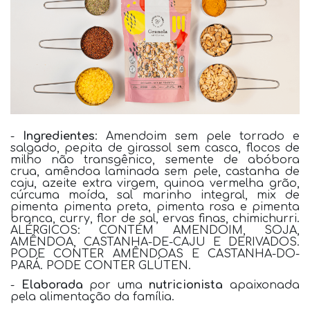
-
Ingredientes
:
Amendoim sem pele torrado e
salgado, pepita de girassol sem casca, flocos de
milho não transgênico, semente de abóbora
crua, amêndoa laminada sem pele, castanha de
caju, azeite extra virgem, quinoa vermelha grão,
cúrcuma moída, sal marinho integral, mix de
pimenta pimenta preta, pimenta rosa e pimenta
branca, curry, flor de sal, ervas finas, chimichurri.
ALÉRGICOS: CONTÉM AMENDOIM, SOJA,
AMÊNDOA, CASTANHA-DE-CAJU E DERIVADOS.
PODE CONTER AMÊNDOAS E CASTANHA-DO-
PARÁ. PODE CONTER GLÚTEN.
-
Elaborada
por uma
nutricionista
apaixonada
pela alimentação da família.