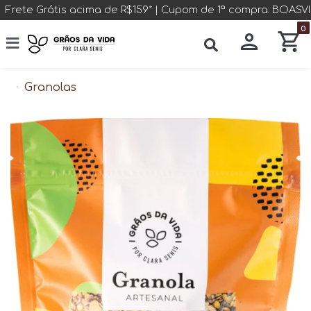
Frete Grátis acima de R$159* | Cupom de 1ª compra: BOAS
0
Granolas