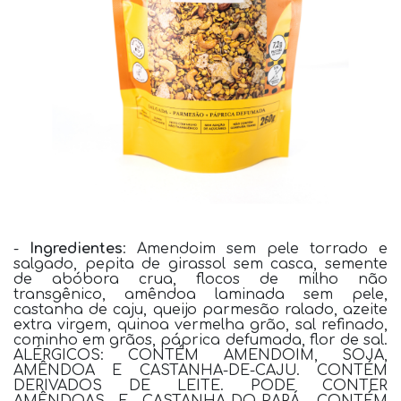
-
Ingredientes
:
Amendoim sem pele torrado e
salgado, pepita de girassol sem casca, semente
de abóbora crua, flocos de milho não
transgênico, amêndoa laminada sem pele,
castanha de caju, queijo parmesão ralado, azeite
extra virgem, quinoa vermelha grão, sal refinado,
cominho em grãos, páprica defumada, flor de sal.
ALÉRGICOS: CONTÉM AMENDOIM, SOJA,
AMÊNDOA E CASTANHA-DE-CAJU. CONTÉM
DERIVADOS DE LEITE. PODE CONTER
AMÊNDOAS E CASTANHA-DO-PARÁ. CONTÉM