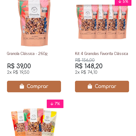
5
%
Granola Clássica - 260g
Kit 4 Granolas Favorita Clássica
R$ 156,00
R$ 39,00
R$ 148,20
2x
R$ 19,50
2x
R$ 74,10
Comprar
Comprar
7
%