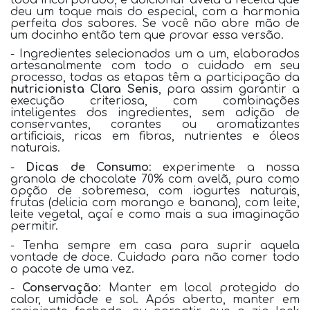
deu um toque mais do especial, com a harmonia
perfeita dos sabores. Se você não abre mão de
um docinho então tem que provar essa versão.
- Ingredientes selecionados um a um, elaborados
artesanalmente com todo o cuidado em seu
processo, todas as etapas têm a participação da
nutricionista Clara Senis
, para assim garantir a
execução criteriosa, com combinações
inteligentes dos ingredientes, sem adição de
conservantes, corantes ou aromatizantes
artificiais, ricas em fibras, nutrientes e óleos
naturais.
-
Dicas de Consumo
: experimente a nossa
granola de chocolate 70% com avelã, pura como
opção de sobremesa, com iogurtes naturais,
frutas (delicia com morango e banana), com leite,
leite vegetal, açaí e como mais a sua imaginação
permitir.
- Tenha sempre em casa para suprir aquela
vontade de doce. Cuidado para não comer todo
o pacote de uma vez.
-
Conservação
: Manter em local protegido do
calor, umidade e sol. Após aberto, manter em