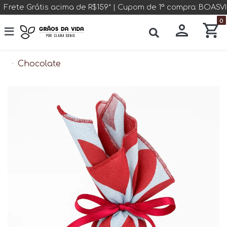
Frete Grátis acima de R$159* | Cupom de 1ª compra: BOAS
0
Chocolate